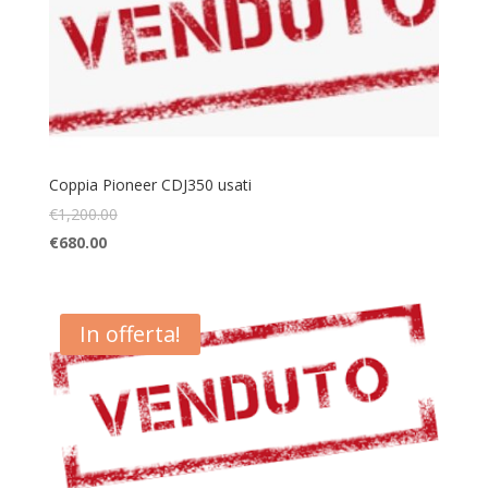
Coppia Pioneer CDJ350 usati
€
1,200.00
€
680.00
In offerta!