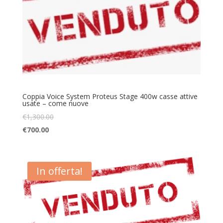
Coppia Voice System Proteus Stage 400w casse attive
usate – come nuove
€
1,300.00
€
700.00
In offerta!