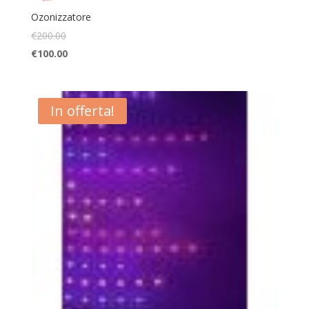
Ozonizzatore
€
200.00
€
100.00
In offerta!