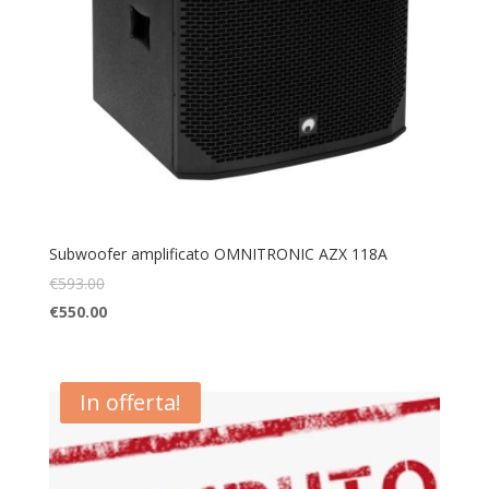
Subwoofer amplificato OMNITRONIC AZX 118A
€
593.00
€
550.00
In offerta!