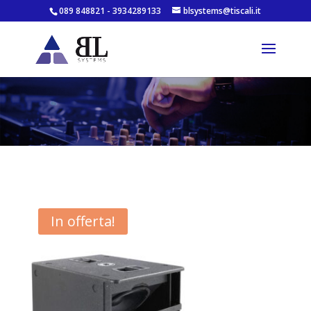
089 848821 - 3934289133
blsystems@tiscali.it
In offerta!