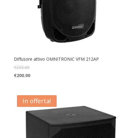
Diffusore attivo OMNITRONIC VFM 212AP
€
232.00
€
200.00
In offerta!