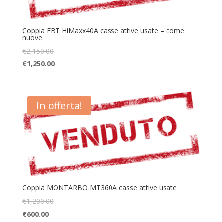
Coppia FBT HiMaxx40A casse attive usate – come
nuove
€
2,150.00
€
1,250.00
In offerta!
Coppia MONTARBO MT360A casse attive usate
€
1,200.00
€
600.00