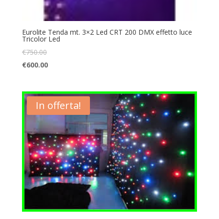
Eurolite Tenda mt. 3×2 Led CRT 200 DMX effetto luce
Tricolor Led
€
750.00
€
600.00
In offerta!