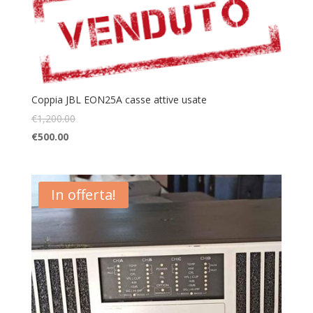
Coppia JBL EON25A casse attive usate
€
1,200.00
€
500.00
In offerta!