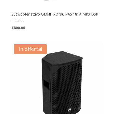
Subwoofer attivo OMNITRONIC PAS 181A MK3 DSP
€
891.00
€
800.00
In offerta!