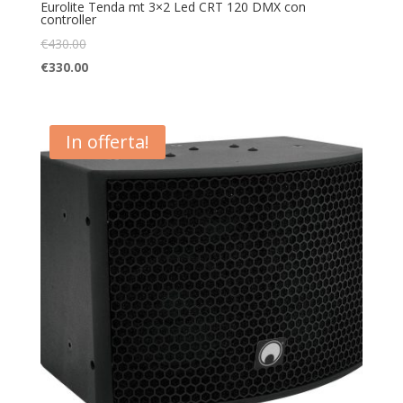
Eurolite Tenda mt 3×2 Led CRT 120 DMX con
controller
€
430.00
€
330.00
In offerta!