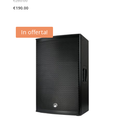
€
260.00
€
190.00
In offerta!