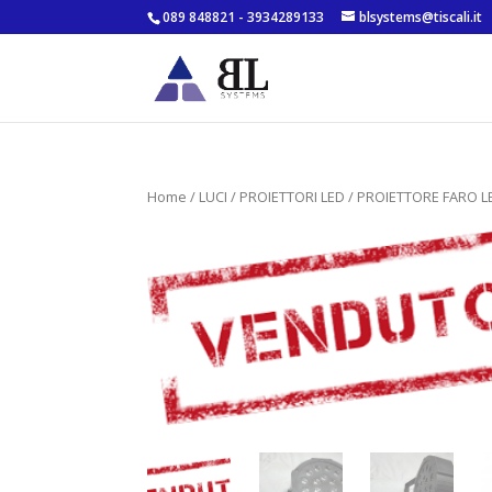
089 848821 - 3934289133
blsystems@tiscali.it
Home
/
LUCI
/
PROIETTORI LED
/ PROIETTORE FARO L