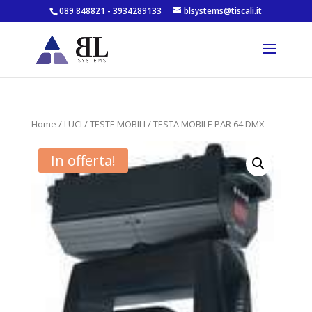
089 848821 - 3934289133
blsystems@tiscali.it
Home
/
LUCI
/
TESTE MOBILI
/ TESTA MOBILE PAR 64 DMX
In offerta!