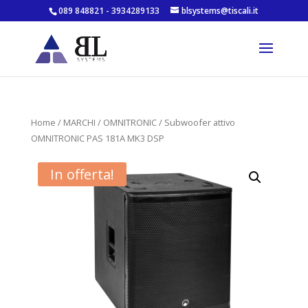
089 848821 - 3934289133
blsystems@tiscali.it
Home
/
MARCHI
/
OMNITRONIC
/ Subwoofer attivo
OMNITRONIC PAS 181A MK3 DSP
In offerta!