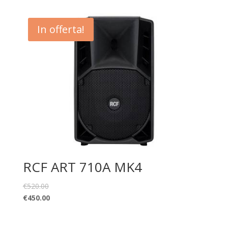
In offerta!
RCF ART 710A MK4
€
520.00
€
450.00