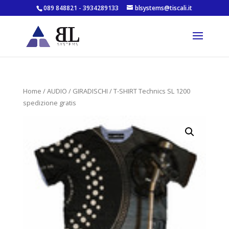
089 848821 - 3934289133
blsystems@tiscali.it
Home
/
AUDIO
/
GIRADISCHI
/ T-SHIRT Technics SL 1200
spedizione gratis