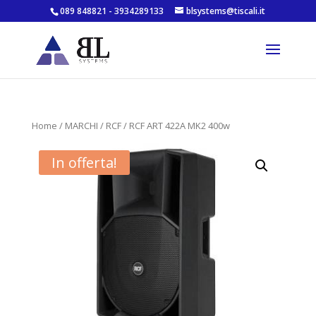
089 848821 - 3934289133
blsystems@tiscali.it
Home
/
MARCHI
/
RCF
/ RCF ART 422A MK2 400w
In offerta!