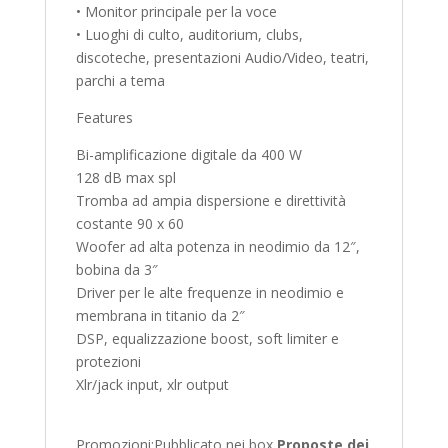
• Monitor principale per la voce
• Luoghi di culto, auditorium, clubs,
discoteche, presentazioni Audio/Video, teatri,
parchi a tema
Features
Bi-amplificazione digitale da 400 W
128 dB max spl
Tromba ad ampia dispersione e direttività
costante 90 x 60
Woofer ad alta potenza in neodimio da 12″,
bobina da 3″
Driver per le alte frequenze in neodimio e
membrana in titanio da 2″
DSP, equalizzazione boost, soft limiter e
protezioni
Xlr/jack input, xlr output
Promozioni:
Pubblicato nei box
Proposte dei