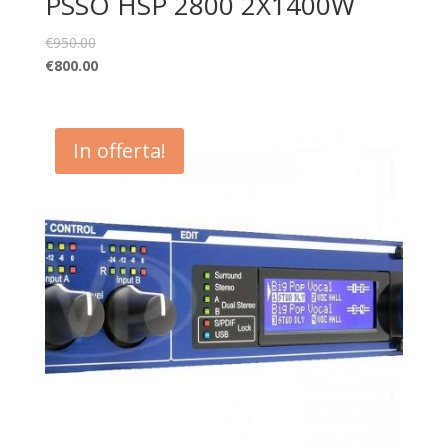
PSSO HSP 2800 2X1400W
€
950.00
€
800.00
In offerta!