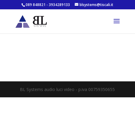
089 848821 - 3934289133
blsystems@tiscali.it
BL Systems audio luci video - p.iva 00759350655