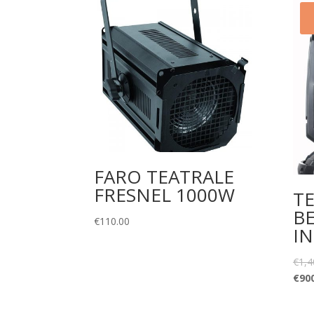
FARO TEATRALE
FRESNEL 1000W
T
BE
€
110.00
IN
€
1,4
€
90