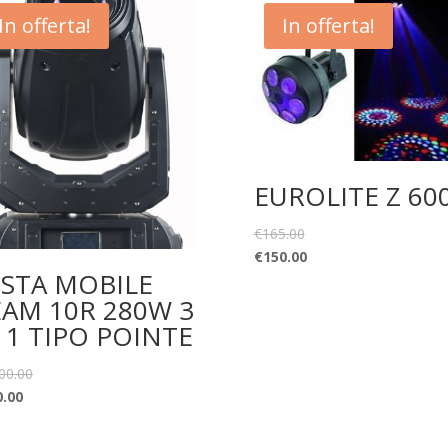
In offerta!
In offerta!
EUROLITE Z 60
€
165.00
€
150.00
ESTA MOBILE
AM 10R 280W 3
 1 TIPO POINTE
00.00
0.00