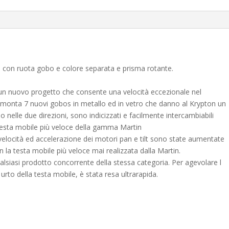
 con ruota gobo e colore separata e prisma rotante.
un nuovo progetto che consente una velocità eccezionale nel
re monta 7 nuovi gobos in metallo ed in vetro che danno al Krypton un
no nelle due direzioni, sono indicizzati e facilmente intercambiabili
testa mobile più veloce della gamma Martin
velocità ed accelerazione dei motori pan e tilt sono state aumentate
a testa mobile più veloce mai realizzata dalla Martin.
lsiasi prodotto concorrente della stessa categoria. Per agevolare l
 urto della testa mobile, è stata resa ultrarapida.
a