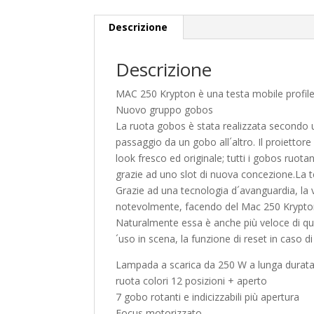
Descrizione
Descrizione
MAC 250 Krypton è una testa mobile profile
Nuovo gruppo gobos
La ruota gobos è stata realizzata secondo 
passaggio da un gobo all´altro. Il proietto
look fresco ed originale; tutti i gobos ruota
grazie ad uno slot di nuova concezione.
La 
Grazie ad una tecnologia d´avanguardia, la 
notevolmente, facendo del Mac 250 Krypton l
Naturalmente essa è anche più veloce di qua
´uso in scena, la funzione di reset in caso di
Lampada a scarica da 250 W a lunga durat
ruota colori 12 posizioni + aperto
7 gobo rotanti e indicizzabili più apertura
Focus motorizzato