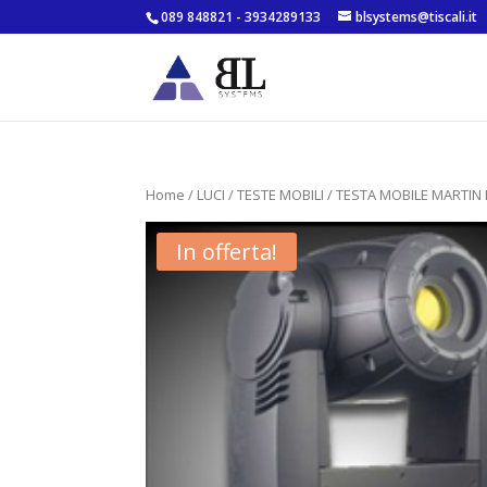
089 848821 - 3934289133
blsystems@tiscali.it
Home
/
LUCI
/
TESTE MOBILI
/ TESTA MOBILE MARTIN
In offerta!