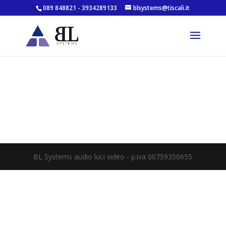
089 848821 - 3934289133
blsystems@tiscali.it
BL Systems audio luci video - p.iva 00759350655