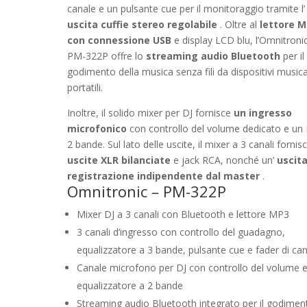
canale e un pulsante cue per il monitoraggio tramite l’
uscita cuffie stereo regolabile
. Oltre al
lettore 
con connessione USB
e display LCD blu, l’Omnitroni
PM-322P offre lo
streaming audio Bluetooth
per il
godimento della musica senza fili da dispositivi musica
portatili.
Inoltre, il solido mixer per DJ fornisce
un ingresso
microfonico
con controllo del volume dedicato e un
2 bande. Sul lato delle uscite, il mixer a 3 canali fornis
uscite XLR bilanciate
e jack RCA, nonché un’
uscita
registrazione indipendente dal master
.
Omnitronic – PM-322P
Mixer DJ a 3 canali con Bluetooth e lettore MP3
3 canali d’ingresso con controllo del guadagno,
equalizzatore a 3 bande, pulsante cue e fader di ca
Canale microfono per DJ con controllo del volume 
equalizzatore a 2 bande
Streaming audio Bluetooth integrato per il godimen