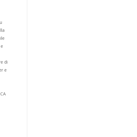
lu
lla
ile
 e
e di
er e
 RCA