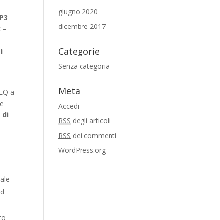
giugno 2020
MP3
dicembre 2017
c –
Categorie
li
Senza categoria
Meta
 EQ a
ce
Accedi
 di
RSS
degli articoli
RSS
dei commenti
WordPress.org
nale
ed
to