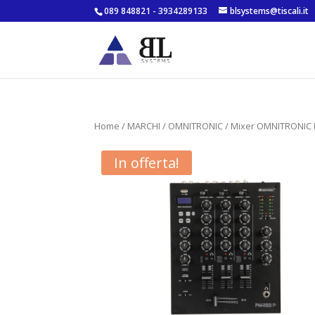
089 848821 - 3934289133
blsystems@tiscali.it
Home
/
MARCHI
/
OMNITRONIC
/ Mixer OMNITRONIC P
In offerta!