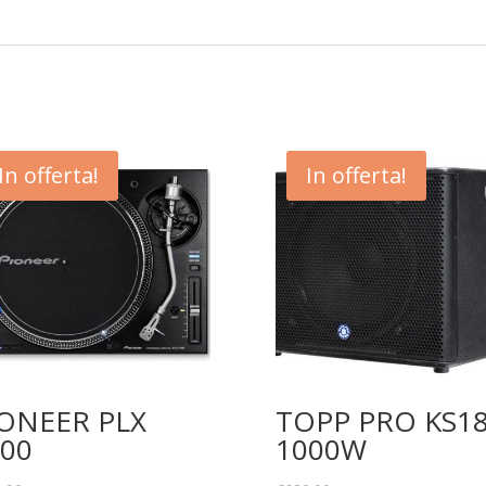
In offerta!
In offerta!
ONEER PLX
TOPP PRO KS1
00
1000W