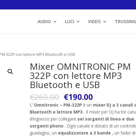
AUDIO
LUCI
VIDEO
TRUSSING
M 322P con lettore MP3 Bluetooth e USB
Mixer OMNITRONIC PM
322P con lettore MP3
Bluetooth e USB
€
260.00
€
190.00
L’
Omnitronic – PM-322P
è un
mixer DJ a 3 canali 
Bluetooth e lettore MP3
. Il mixer per DJ ha tre cana
d’ingresso per collegare
sei sorgenti di linea e due
sorgenti phono
. Ogni canale è dotato di un controll
guadagno, un
equalizzatore a 3 bande
, un fader di