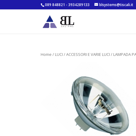
089 848821 - 3934289133
blsystems@tiscali.it
Home
/
LUCI
/
ACCESSORI E VARIE LUCI
/ LAMPADA PA