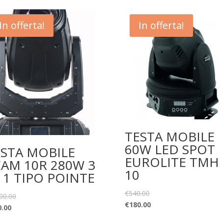
In offerta!
In offerta!
TESTA MOBILE
60W LED SPOT
ESTA MOBILE
EUROLITE TMH
AM 10R 280W 3
10
 1 TIPO POINTE
€
540.00
00.00
€
180.00
0.00