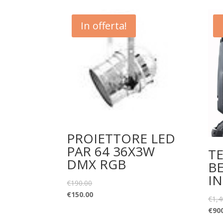
In offerta!
PROIETTORE LED
PAR 64 36X3W
T
DMX RGB
BE
IN
€
190.00
€
150.00
€
1,4
€
90