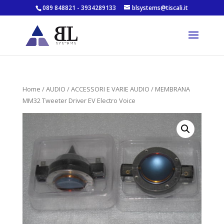
089 848821 - 3934289133
blsystems@tiscali.it
Home
/
AUDIO
/
ACCESSORI E VARIE AUDIO
/ MEMBRANA
MM32 Tweeter Driver EV Electro Voice