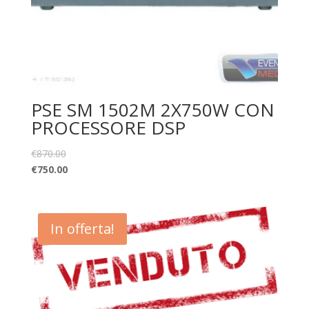
PSE SM 1502M 2X750W CON
PROCESSORE DSP
€
870.00
€
750.00
In offerta!