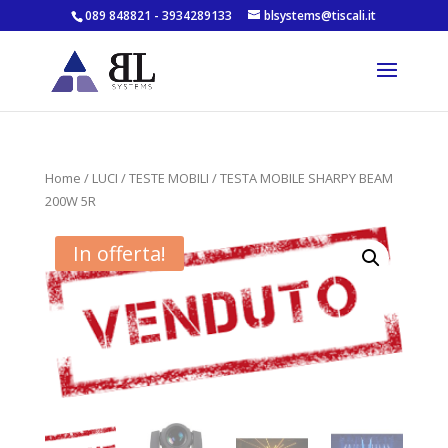
089 848821 - 3934289133
blsystems@tiscali.it
Home
/
LUCI
/
TESTE MOBILI
/ TESTA MOBILE SHARPY BEAM
200W 5R
In offerta!