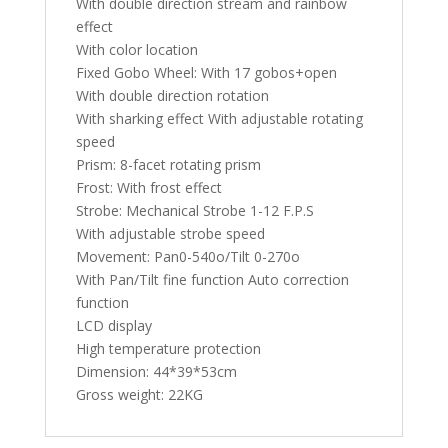
With double direction stream and rainbow
effect
With color location
Fixed Gobo Wheel: With 17 gobos+open
With double direction rotation
With sharking effect With adjustable rotating
speed
Prism: 8-facet rotating prism
Frost: With frost effect
Strobe: Mechanical Strobe 1-12 F.P.S
With adjustable strobe speed
Movement: Pan0-540o/Tilt 0-270o
With Pan/Tilt fine function Auto correction
function
LCD display
High temperature protection
Dimension: 44*39*53cm
Gross weight: 22KG