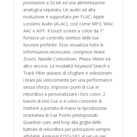
prestazioni a 32-bit ed una alimentazione
analogica separata. Un audio ad alta
risoluzione è supportato per FLAC, Apple
Lossless Audio (ALAC), così come MP3, WAV,
AAC e AIFF. Il touch screen a colori da 7″
fornisce un controllo istintivo delle tue
funzioni preferite. Esso visualizza tutte le
informazioni necessarie, comprese Wave
Zoom, Needle Contodown, Phase Meter ed
altro ancora. Le modalità Keyword Search e
Track Filter aiutano di sfogliare e selezionare
i brani più velocemente per una performance
senza sforzo. Imposta i punti di Cue in
rekordbox e personalizzare i loro colori. 2
banchi di Hot Cue a 4 colori consente di
mettere a portata di mano la riproduzione
istantanea di Cue Points preimpostati.
Quantize cues and loop alla griglia delle
battute di rekordbox per prestazioni sempre
affidabili. Aggiungi il DDJ-SP1 al set-up per