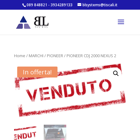
089 848821 - 3934289133
blsystems@tiscali.it
Home
/
MARCHI
/
PIONEER
/ PIONEER CDJ 2000 NEXUS 2
In offerta!