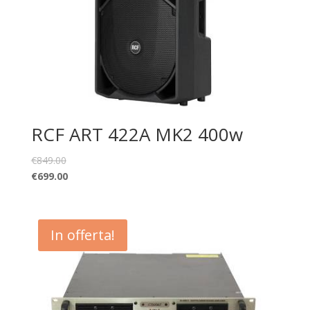
RCF ART 422A MK2 400w
€
849.00
€
699.00
In offerta!