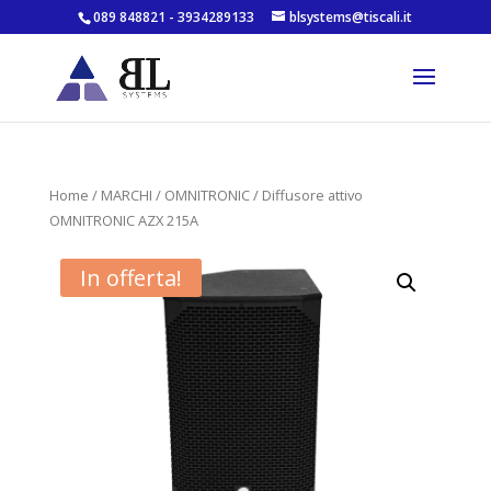
089 848821 - 3934289133
blsystems@tiscali.it
Home
/
MARCHI
/
OMNITRONIC
/ Diffusore attivo
OMNITRONIC AZX 215A
In offerta!