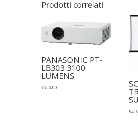
Prodotti correlati
PANASONIC PT-
LB303 3100
LUMENS
S
€
550.00
T
S
€
210