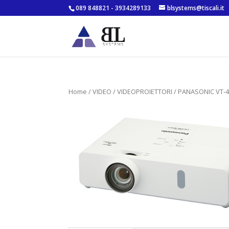
089 848821 - 3934289133
blsystems@tiscali.it
Home
/
VIDEO
/
VIDEOPROIETTORI
/ PANASONIC VT-