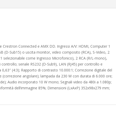
bile Crestron Connected e AMX DD. Ingressi A/V: HDMI, Computer 1
(D-Sub15) o uscita monitor, video composito (RCA), S-Video, 2
ui 1 selezionabile come Ingresso Microfonico), 2 RCA (R/L-mono),
 controllo; seriale RS232 (D-Sub9), LAN (RJ45) per controllo e
a 0,63″ (4:3); Rapporto di contrasto 10.000:1; Correzione digitale del
ale (correzione angolare); lampada da 230 W con durata di 6.000 ore;
e); Audio incorporato 10 W mono; Segnali video da 480i a 1.080p;
iformità dell’immagine 85%; Dimensioni (LxAxP) 352x98x279 mm;