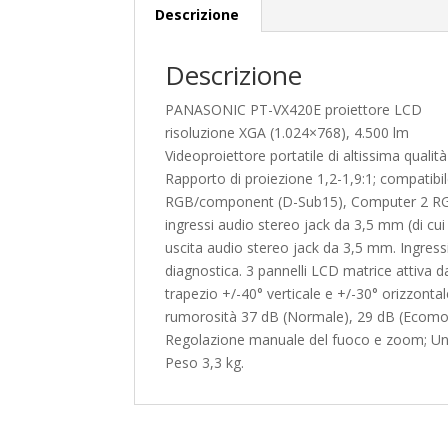
Descrizione
Descrizione
PANASONIC PT-VX420E proiettore LCD
risoluzione XGA (1.024×768), 4.500 lm
Videoproiettore portatile di altissima qualità
Rapporto di proiezione 1,2-1,9:1; compati
RGB/component (D-Sub15), Computer 2 RGB 
ingressi audio stereo jack da 3,5 mm (di c
uscita audio stereo jack da 3,5 mm. Ingressi
diagnostica. 3 pannelli LCD matrice attiva d
trapezio +/-40° verticale e +/-30° orizzont
rumorosità 37 dB (Normale), 29 dB (Ecomod
Regolazione manuale del fuoco e zoom; Un
Peso 3,3 kg.