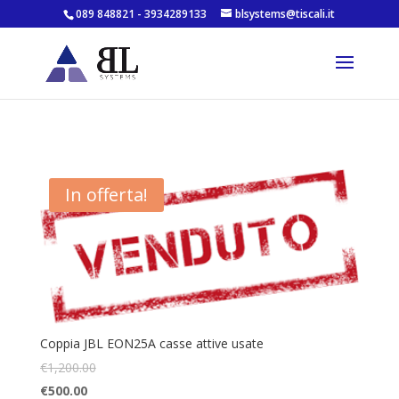
089 848821 - 3934289133
blsystems@tiscali.it
In offerta!
Coppia JBL EON25A casse attive usate
€
1,200.00
€
500.00