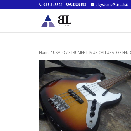
089 848821 - 3934289133
blsystems@tiscali.it
Home
/
USATO
/
STRUMENTI MUSICALI USATO
/ FEND