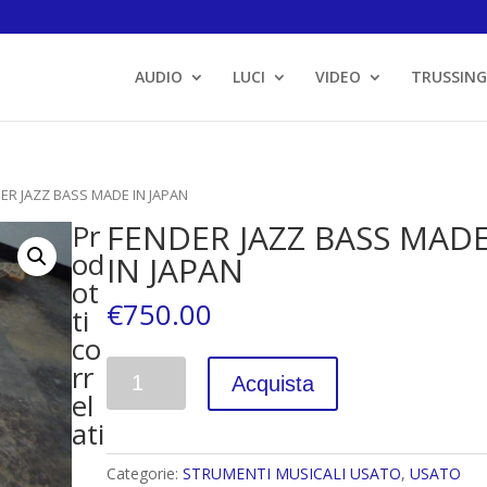
AUDIO
LUCI
VIDEO
TRUSSING
ER JAZZ BASS MADE IN JAPAN
FENDER JAZZ BASS MAD
Pr
od
IN JAPAN
ot
€
750.00
ti
co
rr
Quantità
Acquista
el
ati
Categorie:
STRUMENTI MUSICALI USATO
,
USATO