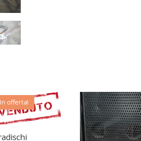
In offerta!
radischi