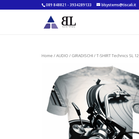
089 848821 - 3934289133
blsystems@tiscali.it
Home
/
AUDIO
/
GIRADISCHI
/ T-SHIRT Technics SL 12