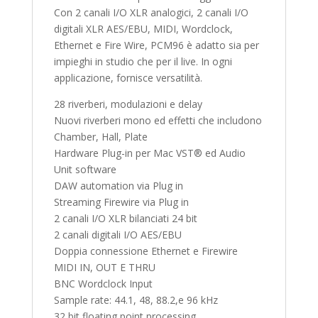
Con 2 canali I/O XLR analogici, 2 canali I/O
digitali XLR AES/EBU, MIDI, Wordclock,
Ethernet e Fire Wire, PCM96 è adatto sia per
impieghi in studio che per il live. In ogni
applicazione, fornisce versatilità.
28 riverberi, modulazioni e delay
Nuovi riverberi mono ed effetti che includono
Chamber, Hall, Plate
Hardware Plug-in per Mac VST® ed Audio
Unit software
DAW automation via Plug in
Streaming Firewire via Plug in
2 canali I/O XLR bilanciati 24 bit
2 canali digitali I/O AES/EBU
Doppia connessione Ethernet e Firewire
MIDI IN, OUT E THRU
BNC Wordclock Input
Sample rate: 44.1, 48, 88.2,e 96 kHz
32 bit floating point processing