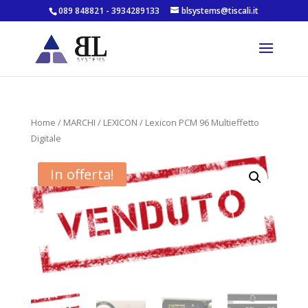
089 848821 - 3934289133
blsystems@tiscali.it
Home
/
MARCHI
/
LEXICON
/ Lexicon PCM 96 Multieffetto
Digitale
In offerta!