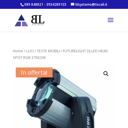
089 848821 - 3934289133
blsystems@tiscali.it
Home
/
LUCI
/
TESTE MOBILI
/ FUTURELIGHT DJ-LED HEAD
SPOT RGB 37X0,5W
In offerta!