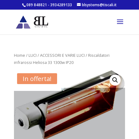
089 848821 - 3934289133
blsystems@tiscali.it
Home
/
LUCI
/
ACCESSORI E VARIE LUCI
/ Riscaldatori
infrarossi Heliosa 33 1300w IP20
In offerta!