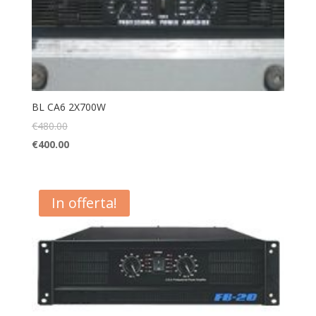
BL CA6 2X700W
€
480.00
€
400.00
In offerta!