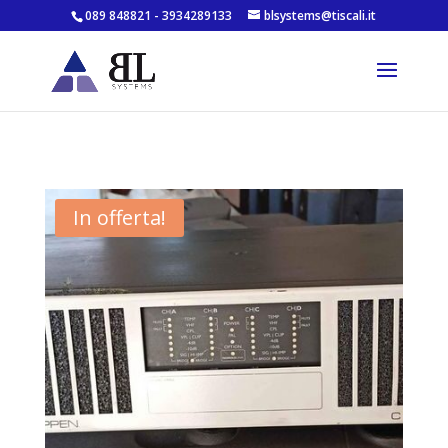
089 848821 - 3934289133
blsystems@tiscali.it
In offerta!