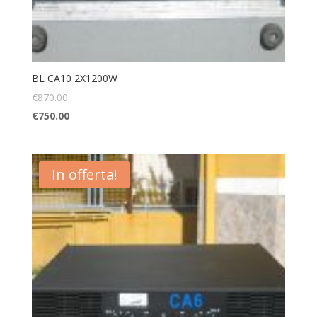
BL CA10 2X1200W
€
870.00
€
750.00
In offerta!