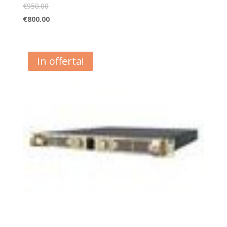
€
950.00
€
800.00
In offerta!