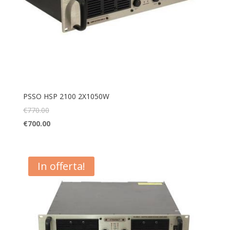
PSSO HSP 2100 2X1050W
€
770.00
€
700.00
In offerta!