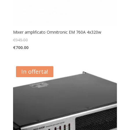
Mixer amplificato Omnitronic EM 760A 4x320w
€
945.00
€
700.00
In offerta!