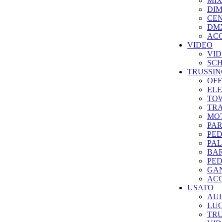
MIX
DI
CE
DMX
ACC
VIDEO
VID
SC
TRUSSIN
OFF
ELE
TO
TRA
MO
PA
PE
PAL
BA
PED
GA
ACC
USATO
AUD
LUC
TRU