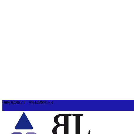
089 848821 - 3934289133
blsystems@tiscali.it
0 Elementi