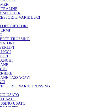
ER LUCI
MMER
NTRALINE
 SPLITTER
ESSORI E VARIE LUCI
EOPROIETTORI
HERMI
G
ERTE TRUSSING
VATORI
WERLIFT
LICCI
TORI
RANCHI
DANE
CHI
RRIERE
ANE PASSACAVI
NCI
ESSORI E VARIE TRUSSING
IO USATO
I USATO
SSING USATO