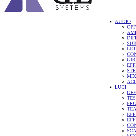
AUDIO
OFF
AMP
DIF
SU
LET
CON
GIR
EFF
STR
MI
ACC
LUCI
OFF
TES
PRO
TE
EFF
EFF
CO
SC