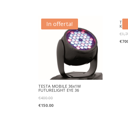
TES
In offerta!
KRY
€
1,7
€
70
TESTA MOBILE 36x1W
FUTURELIGHT EYE 36
€
400.00
€
150.00