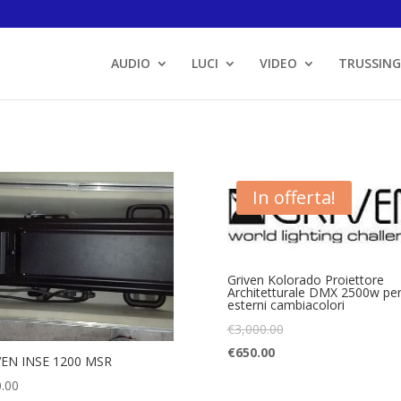
AUDIO
LUCI
VIDEO
TRUSSING
In offerta!
Griven Kolorado Proiettore
Architetturale DMX 2500w pe
esterni cambiacolori
€
3,000.00
€
650.00
VEN INSE 1200 MSR
.00