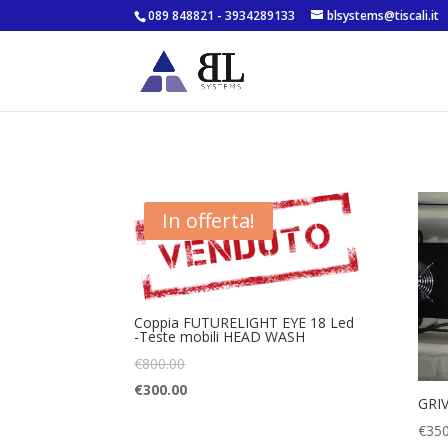
089 848821 - 3934289133
blsystems@tiscali.it
In offerta!
Coppia FUTURELIGHT EYE 18 Led
-Teste mobili HEAD WASH
€
800.00
€
300.00
GRI
€
350