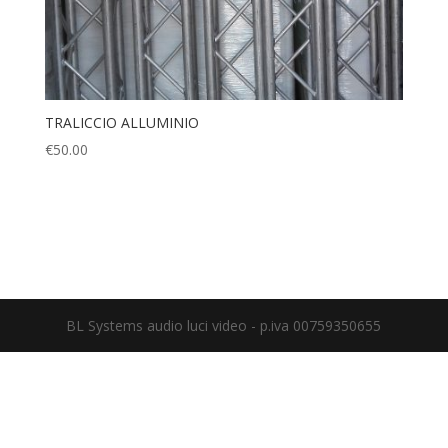
TRALICCIO ALLUMINIO
€
50.00
BL Systems audio luci video - p.iva 00759350655