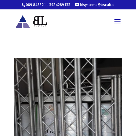
089 848821 - 3934289133
blsystems@tiscali.it