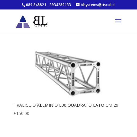
089 848821 - 3934289133
blsystems@tiscali.it
TRALICCIO ALLMINIO E30 QUADRATO LATO CM 29
€
150.00