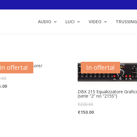
AUDIO
LUCI
VIDEO
TRUSSING
 166xs Compressore/
In offerta!
In offerta!
tatore/ Gate
.00
5.00
DBX 215 Equalizzatore Grafic
(serie “2” no “215S”)
€
220.00
€
150.00