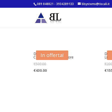
089 848821 - 3934289133
blsystems@tiscali.it
DBX 160A
DBX
In offerta!
Compressore/Limitatore
Limi
€
500.00
€
200
€
430.00
€
15