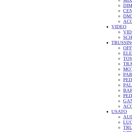
MIX
DI
CE
DMX
ACC
VIDEO
VID
SC
TRUSSIN
OFF
ELE
TO
TRA
MO
PA
PE
PAL
BA
PED
GA
ACC
USATO
AUD
LUC
TRU