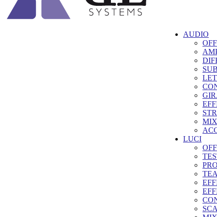
AUDIO
OFF
AMP
DIF
SU
LET
CON
GIR
EFF
STR
MI
ACC
LUCI
OFF
TES
PRO
TE
EFF
EFF
CO
SC