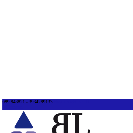
089 848821 - 3934289133
blsystems@tiscali.it
0 Elementi