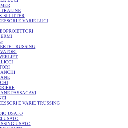
ER LUCI
MMER
NTRALINE
 SPLITTER
ESSORI E VARIE LUCI
EOPROIETTORI
HERMI
G
ERTE TRUSSING
VATORI
WERLIFT
LICCI
TORI
RANCHI
DANE
CHI
RRIERE
ANE PASSACAVI
NCI
ESSORI E VARIE TRUSSING
IO USATO
I USATO
SSING USATO