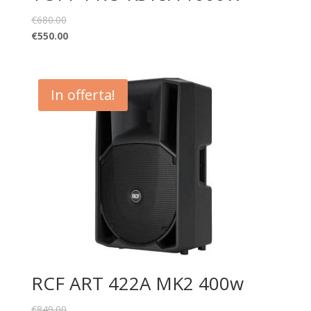
€
680.00
€
550.00
In offerta!
RCF ART 422A MK2 400w
€
849.00