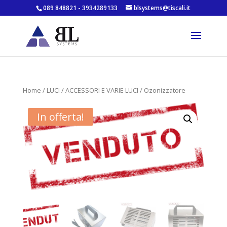
089 848821 - 3934289133
blsystems@tiscali.it
Home
/
LUCI
/
ACCESSORI E VARIE LUCI
/ Ozonizzatore
In offerta!