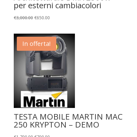
per esterni cambiacolori
€
3,000.00
€
650.00
In offerta!
TESTA MOBILE MARTIN MAC
250 KRYPTON – DEMO
€
1,700.00
€
700.00