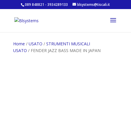
089 848821 - 3934289133
blsystems@tiscali.it
Home
/
USATO
/
STRUMENTI MUSICALI
USATO
/ FENDER JAZZ BASS MADE IN JAPAN