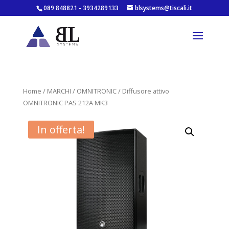
089 848821 - 3934289133
blsystems@tiscali.it
Home
/
MARCHI
/
OMNITRONIC
/ Diffusore attivo
OMNITRONIC PAS 212A MK3
In offerta!