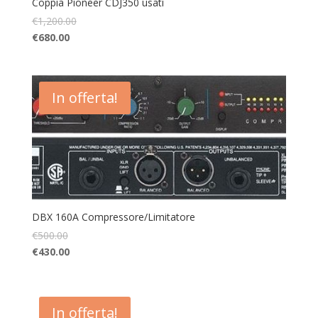
Coppia Pioneer CDJ350 usati
€
1,200.00
€
680.00
In offerta!
DBX 160A Compressore/Limitatore
€
500.00
€
430.00
In offerta!