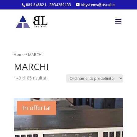
089 848821 - 3934289133
blsystems@tiscali.it
Home
/ MARCHI
MARCHI
1–9 di 85 risultati
In offerta!