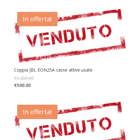
In offerta!
Coppia JBL EON25A casse attive usate
€
1,200.00
€
500.00
In offerta!