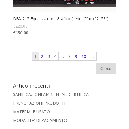
DBX 215 Equalizzatore Grafico (serie “2” no “215S”)
€
220.00
€
150.00
1
2
3
4
…
8
9
10
→
Articoli recenti
SANIFICAZIONI AMBIENTALI CERTIFICATE
PRENOTAZIONI PRODOTTI
MATERIALE USATO
MODALITA’ DI PAGAMENTO