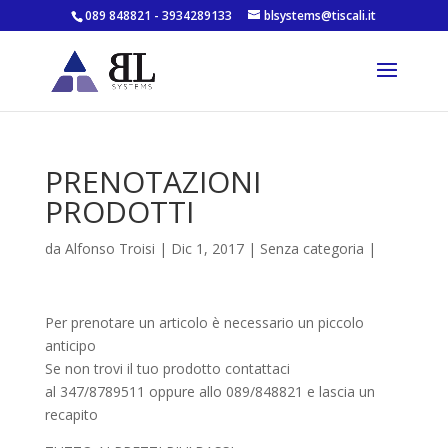
089 848821 - 3934289133
blsystems@tiscali.it
PRENOTAZIONI
PRODOTTI
da
Alfonso Troisi
|
Dic 1, 2017
|
Senza categoria
|
Per prenotare un articolo è necessario un piccolo
anticipo
Se non trovi il tuo prodotto contattaci
al 347/8789511 oppure allo 089/848821 e lascia un
recapito