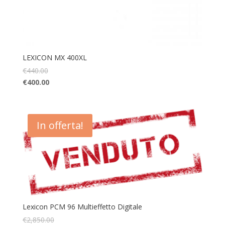
LEXICON MX 400XL
€
440.00
€
400.00
In offerta!
Lexicon PCM 96 Multieffetto Digitale
€
2,850.00