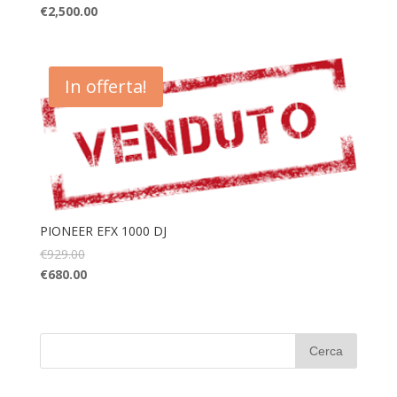
€
2,500.00
In offerta!
PIONEER EFX 1000 DJ
€
929.00
€
680.00