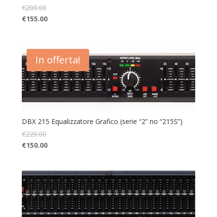
€
200.00
€
155.00
In offerta!
DBX 215 Equalizzatore Grafico (serie “2” no “215S”)
€
220.00
€
150.00