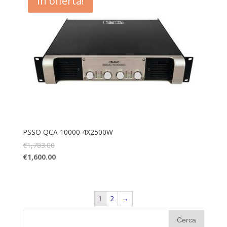
In offerta!
PSSO QCA 10000 4X2500W
€
1,783.00
€
1,600.00
1
2
→