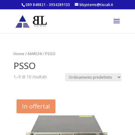
089 848821 - 3934289133
blsystems@tiscali.it
Home
/
MARCHI
/ PSSO
PSSO
1–9 di 10 risultati
In offerta!