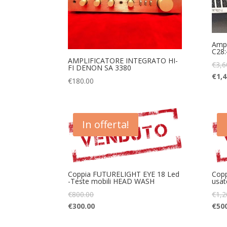
Ampl
C28:
AMPLIFICATORE INTEGRATO HI-
€
3,6
FI DENON SA 3380
€
1,4
€
180.00
In offerta!
Coppia FUTURELIGHT EYE 18 Led
Copp
-Teste mobili HEAD WASH
usat
€
800.00
€
1,2
€
300.00
€
50