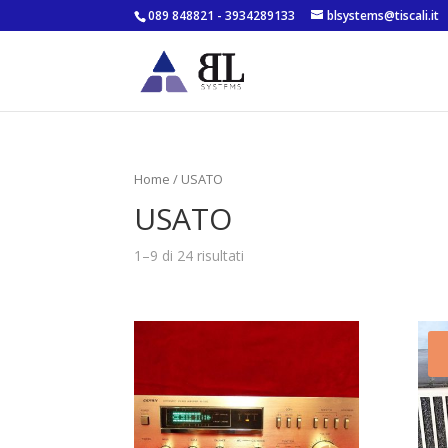
089 848821 - 3934289133
blsystems@tiscali.it
Home
/ USATO
USATO
1–9 di 24 risultati