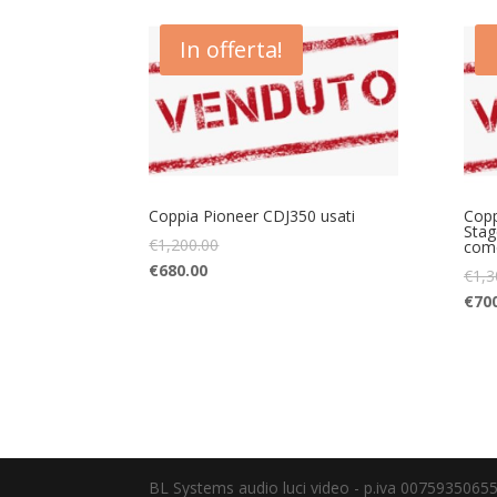
In offerta!
Coppia Pioneer CDJ350 usati
Copp
Stag
€
1,200.00
com
€
680.00
€
1,3
€
70
BL Systems audio luci video - p.iva 0075935065