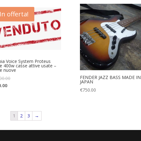
In offerta!
ia Voice System Proteus
e 400w casse attive usate –
e nuove
FENDER JAZZ BASS MADE IN
00.00
JAPAN
0.00
€
750.00
1
2
3
→
5