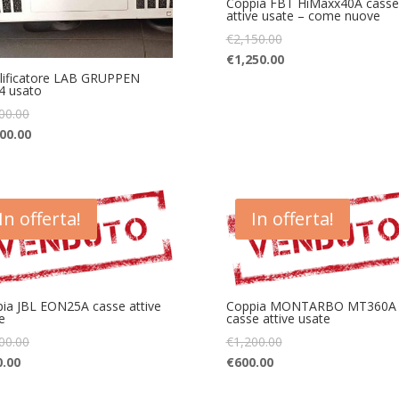
Coppia FBT HiMaxx40A casse
attive usate – come nuove
€
2,150.00
€
1,250.00
ificatore LAB GRUPPEN
4 usato
00.00
00.00
In offerta!
In offerta!
ia JBL EON25A casse attive
Coppia MONTARBO MT360A
e
casse attive usate
00.00
€
1,200.00
0.00
€
600.00