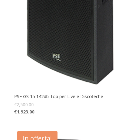
PSE GS 15 142db Top per Live e Discoteche
€
2,500.00
€
1,923.00
In offerta!