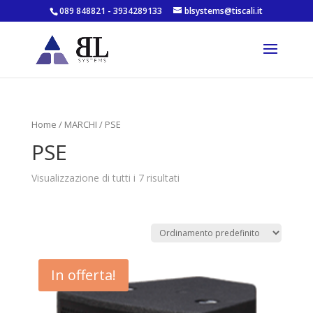
089 848821 - 3934289133
blsystems@tiscali.it
Home
/
MARCHI
/ PSE
PSE
Visualizzazione di tutti i 7 risultati
In offerta!