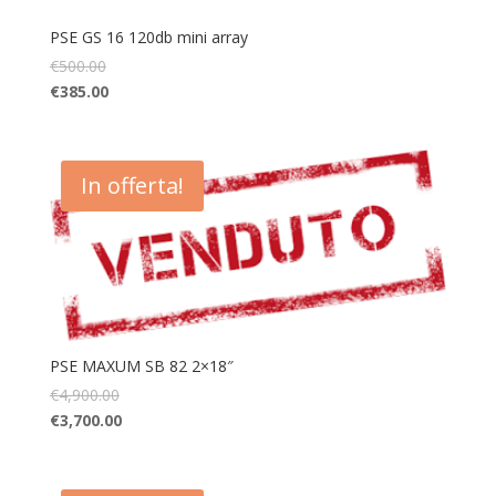
PSE GS 16 120db mini array
€
500.00
€
385.00
In offerta!
PSE MAXUM SB 82 2×18″
€
4,900.00
€
3,700.00