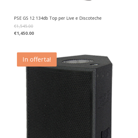
PSE GS 12 134db Top per Live e Discoteche
€
1,545.00
€
1,450.00
In offerta!