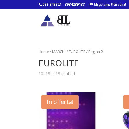
089 848821 - 3934289133
blsystems@tiscali.it
Home
/
MARCHI
/ EUROLITE / Pagina 2
EUROLITE
10–18 di 18 risultati
In offerta!