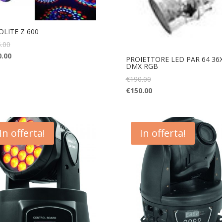
OLITE Z 600
.00
0.00
PROIETTORE LED PAR 64 36
DMX RGB
€
190.00
€
150.00
In offerta!
In offerta!