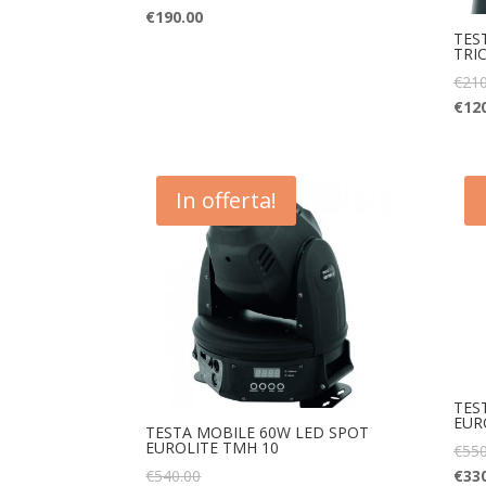
€
190.00
TES
TRI
€
210
€
12
In offerta!
TES
EUR
TESTA MOBILE 60W LED SPOT
EUROLITE TMH 10
€
550
€
540.00
€
33