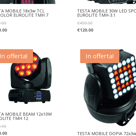
TA MOBILE 18x3w TCL
TESTA MOBILE 30W LED SP
COLOR EUROLITE TMH 7
EUROLITE TMH-3.1
.00
€
450.00
0.00
€
120.00
In offerta!
In offerta!
TA MOBILE BEAM 12x10W
OLITE TMH 12
.00
0.00
TESTA MOBILE DOPIA 72x3