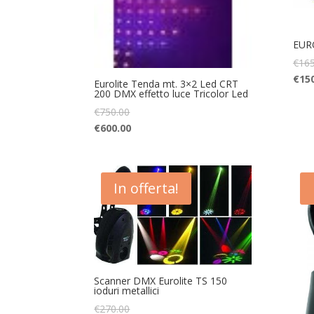
EUR
€
165
€
15
Eurolite Tenda mt. 3×2 Led CRT
200 DMX effetto luce Tricolor Led
€
750.00
€
600.00
In offerta!
Scanner DMX Eurolite TS 150
ioduri metallici
€
270.00